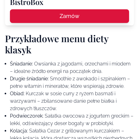
BistroBox
Zamów
Przykładowe menu diety
klasyk
Śniadanie:
Owsianka z jagodami, orzechami i miodem
– idealne źródło energii na początek dnia.
Drugie śniadanie:
Smoothie z awokado i szpinakiem –
pełne witamin i minerałów, które wspierają zdrowie.
Obiad:
Kurczak w sosie curry z ryżem basmati i
warzywami – zbilansowane danie pełne białka i
zdrowych tłuszczów.
Podwieczorek:
Sałatka owocowa z jogurtem greckim –
lekki, odświeżający deser bogaty w probiotyki.
Kolacja:
Sałatka Cezar z grillowanym kurczakiem –
lekka kolacja, która dostarcza wszystkich niezbędnych