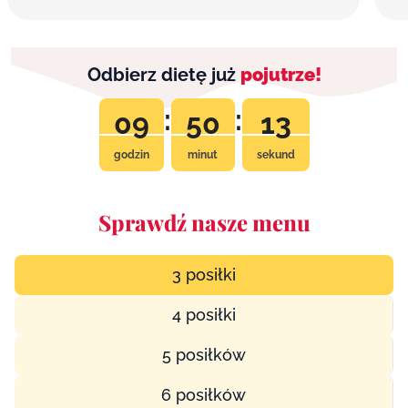
Odbierz dietę już
pojutrze!
:
:
09
50
12
godzin
minut
sekund
Sprawdź nasze menu
3 posiłki
4 posiłki
5 posiłków
6 posiłków