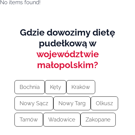
No items found!
Gdzie dowozimy dietę
pudełkową w
województwie
małopolskim?
Bochnia
Kęty
Kraków
Nowy Sącz
Nowy Targ
Olkusz
Tarnów
Wadowice
Zakopane