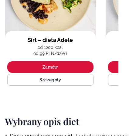
Sirt – dieta Adele
Bez 
od 1200 kcal
od 99 PLN/dzień
Zamów
Szczegóły
Wybrany opis diet
Dieta pudełkowa pre sirt
. Ta dieta opiera się na