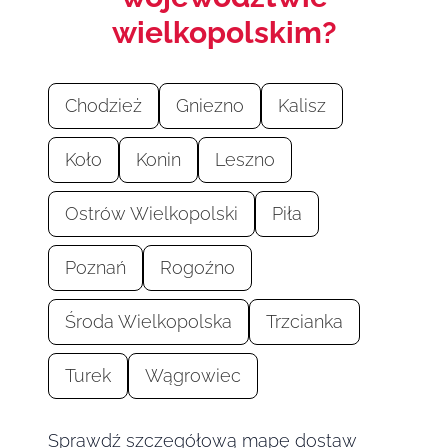
wielkopolskim?
Chodzież
Gniezno
Kalisz
Koło
Konin
Leszno
Ostrów Wielkopolski
Piła
Poznań
Rogoźno
Środa Wielkopolska
Trzcianka
Turek
Wągrowiec
Sprawdź szczegółową mapę dostaw