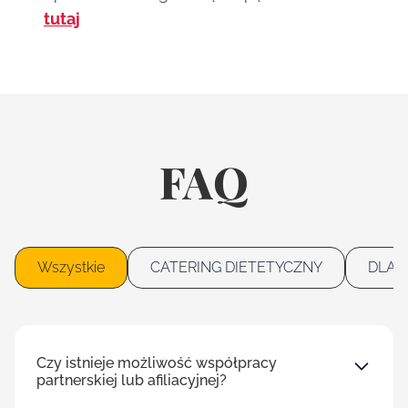
tutaj
FAQ
Wszystkie
CATERING DIETETYCZNY
DLA 
Czy istnieje możliwość współpracy
partnerskiej lub afiliacyjnej?