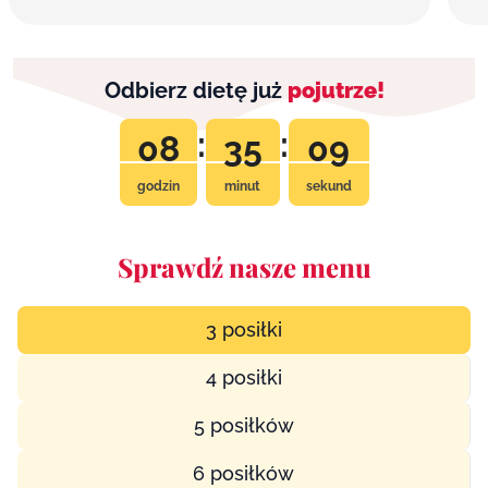
Odbierz dietę już
pojutrze!
:
:
08
35
08
godzin
minut
sekund
Sprawdź nasze menu
3 posiłki
4 posiłki
5 posiłków
6 posiłków