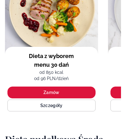
Dieta z wyborem
menu 30 dań
śró
od 850 kcal
od 96 PLN/dzień
o
Zamów
Szczegóły