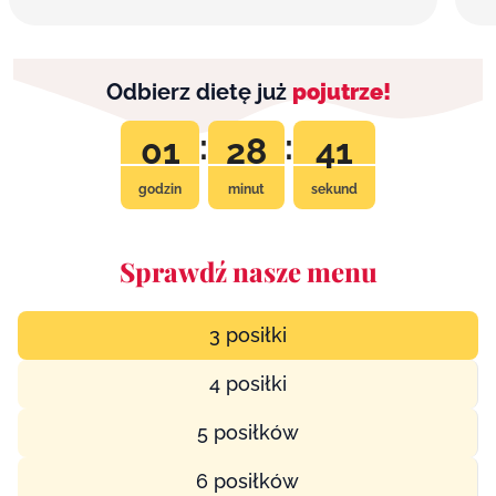
Odbierz dietę już
pojutrze!
:
:
01
28
40
godzin
minut
sekund
Sprawdź nasze menu
3 posiłki
4 posiłki
5 posiłków
6 posiłków