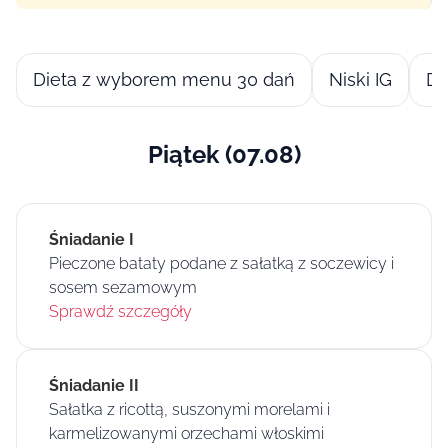
Dieta z wyborem menu 30 dań
Niski IG
Di
Piątek (07.08)
Śniadanie I
Pieczone bataty podane z sałatką z soczewicy i
sosem sezamowym
Sprawdź szczegóły
Śniadanie II
Sałatka z ricottą, suszonymi morelami i
karmelizowanymi orzechami włoskimi