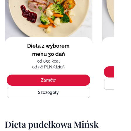
Dieta z wyborem
Sir
menu 30 dań
od 850 kcal
od 96 PLN/dzień
Zamów
Szczegóły
Dieta pudełkowa Mińsk