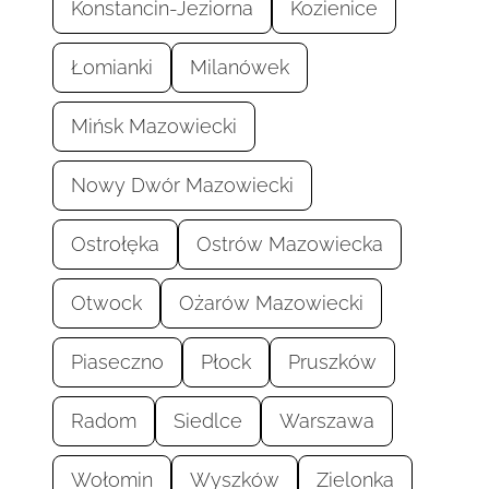
Konstancin-Jeziorna
Kozienice
Łomianki
Milanówek
Mińsk Mazowiecki
Nowy Dwór Mazowiecki
Ostrołęka
Ostrów Mazowiecka
Otwock
Ożarów Mazowiecki
Piaseczno
Płock
Pruszków
Radom
Siedlce
Warszawa
Wołomin
Wyszków
Zielonka