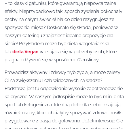
– to klasyki gatunku, które gwarantują niepowtarzalne
efekty. Nieprzypadkowo taki sposób żywienia pokochały
osoby na całym świecie! Na co dzień rezygnujesz ze
spożywania mięsa? Doskonale się składa, ponieważ w
naszym cateringu znajdziesz idealne propozycje dla
siebie! Przykładem może być dieta wegetariańska
lub
dieta Vegan
wpisująca się w potrzeby osób, które
pragną odżywiać się w sposób 100% roślinny.
Prowadzisz aktywny i zdrowy tryb życia, a może zależy
Ci na zwiększeniu liczb widocznych na wadze?
Podstawą jest tu odpowiednio wysokie zapotrzebowanie
kaloryczne. W naszym jadłospisie może to być m.in. dieta
sport lub ketogeniczna. Idealną dietę dla siebie znajdują
również osoby, które chciałyby spożywać zdrowe posiłki
przygotowane z pasją do gotowania. Jeżeli interesuje Cię
pyszny i zdrowy catering, to najlepszym wyborem okaże