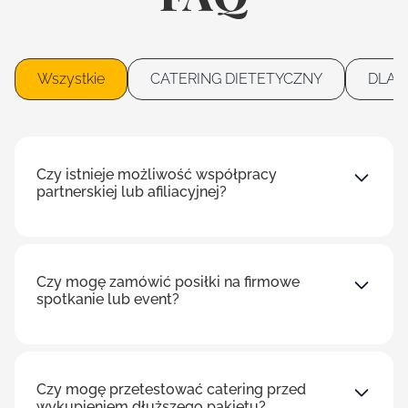
Wszystkie
CATERING DIETETYCZNY
DLA 
Czy istnieje możliwość współpracy
partnerskiej lub afiliacyjnej?
Czy mogę zamówić posiłki na firmowe
spotkanie lub event?
Czy mogę przetestować catering przed
wykupieniem dłuższego pakietu?