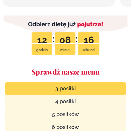
Odbierz dietę już
pojutrze!
:
:
12
08
15
godzin
minut
sekund
Sprawdź nasze menu
3 posiłki
4 posiłki
5 posiłków
6 posiłków