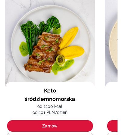
Keto
Di
śródziemnomorska
od 1200 kcal
od 101 PLN/dzień
Zamów