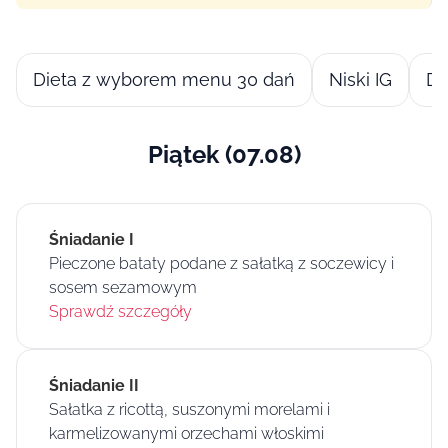
Dieta z wyborem menu 30 dań
Niski IG
Di
Piątek (07.08)
Śniadanie I
Pieczone bataty podane z sałatką z soczewicy i
sosem sezamowym
Sprawdź szczegóły
Śniadanie II
Sałatka z ricottą, suszonymi morelami i
karmelizowanymi orzechami włoskimi