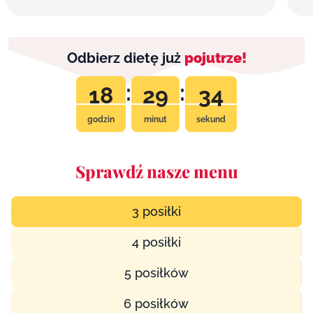
Odbierz dietę już
pojutrze!
:
:
18
29
33
godzin
minut
sekund
Sprawdź nasze menu
3 posiłki
4 posiłki
5 posiłków
6 posiłków