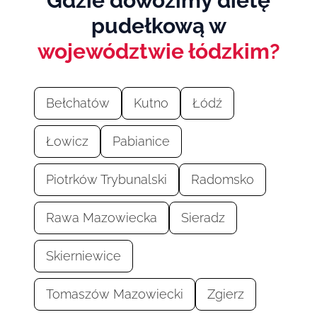
Gdzie dowozimy dietę
pudełkową w
województwie łódzkim?
Bełchatów
Kutno
Łódź
Łowicz
Pabianice
Piotrków Trybunalski
Radomsko
Rawa Mazowiecka
Sieradz
Skierniewice
Tomaszów Mazowiecki
Zgierz