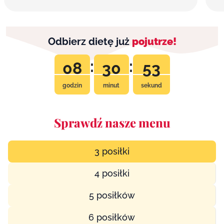
Odbierz dietę już
pojutrze!
:
:
08
30
52
godzin
minut
sekund
Sprawdź nasze menu
3 posiłki
4 posiłki
5 posiłków
6 posiłków