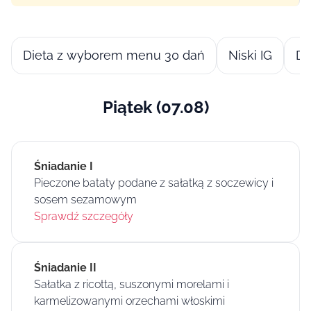
Dieta z wyborem menu 30 dań
Niski IG
Di
Piątek (07.08)
Śniadanie I
Pieczone bataty podane z sałatką z soczewicy i
sosem sezamowym
Sprawdź szczegóły
Śniadanie II
Sałatka z ricottą, suszonymi morelami i
karmelizowanymi orzechami włoskimi