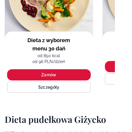
Dieta z wyborem
Sir
menu 30 dań
od 850 kcal
od 96 PLN/dzień
Zamów
Szczegóły
Dieta pudełkowa Giżycko