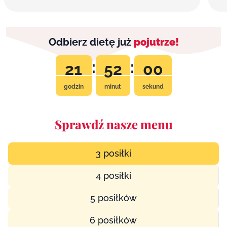
Odbierz dietę już
pojutrze!
:
:
21
51
59
godzin
minut
sekund
Sprawdź nasze menu
3 posiłki
4 posiłki
5 posiłków
6 posiłków