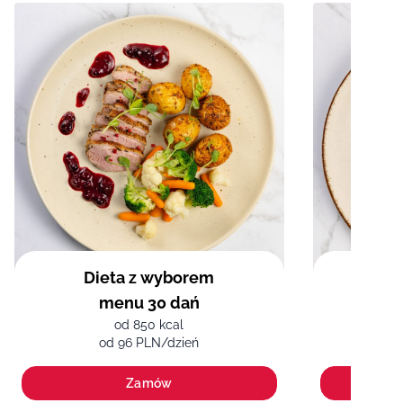
Dieta z wyborem
Pre
menu 30 dań
od 850 kcal
od 96 PLN/dzień
Zamów