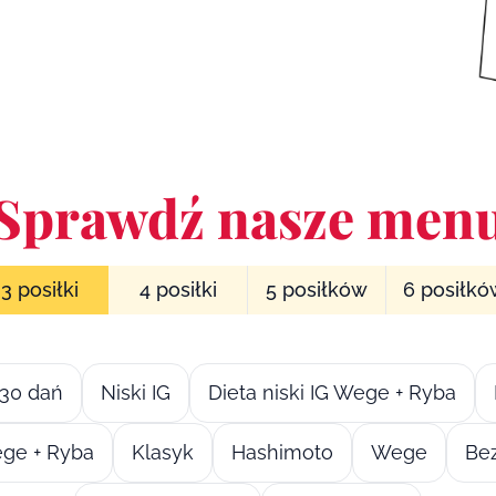
Sprawdź nasze men
3 posiłki
4 posiłki
5 posiłków
6 posiłk
30 dań
Niski IG
Dieta niski IG Wege + Ryba
ge + Ryba
Klasyk
Hashimoto
Wege
Bez