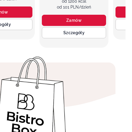
od 1200 kcal
od 101 PLN/dzień
mów
Zamów
egóły
Szczegóły