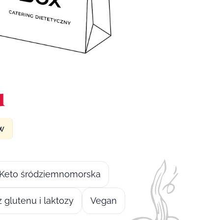
u
ów
Keto śródziemnomorska
 glutenu i laktozy
Vegan