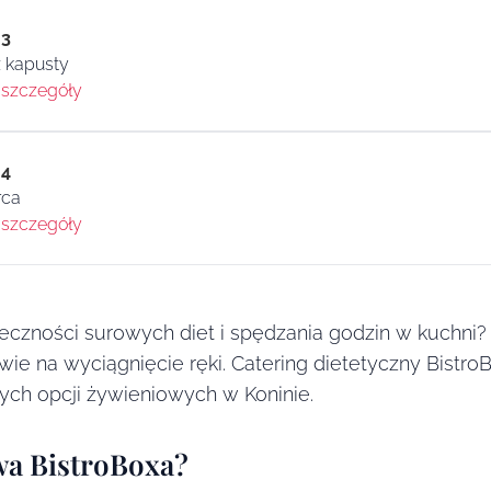
 3
 kapusty
szczegóły
 4
rca
szczegóły
zności surowych diet i spędzania godzin w kuchni? C
wie na wyciągnięcie ręki. Catering dietetyczny Bistro
ch opcji żywieniowych w Koninie.
wa BistroBoxa?