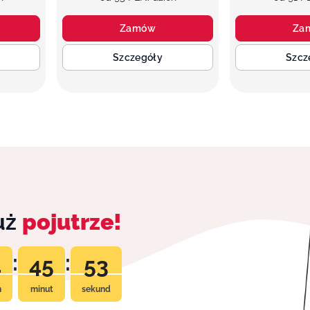
Zamów
Za
Szczegóły
Szcz
już
pojutrze!
:
:
4
45
52
n
minut
sekund