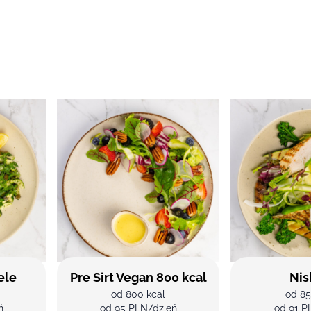
ele
Pre Sirt Vegan 800 kcal
Nis
od 800 kcal
od 85
ń
od 95 PLN/dzień
od 91 P