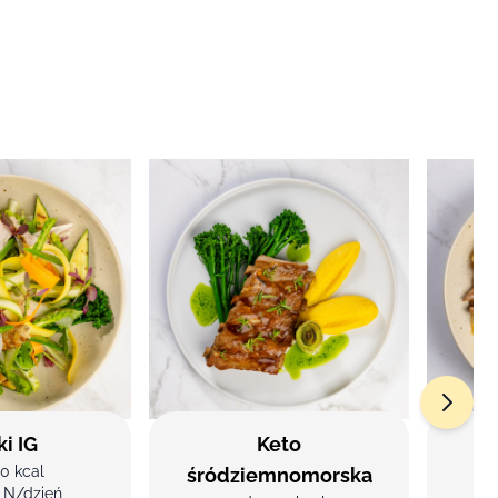
ki IG
Keto
0 kcal
śródziemnomorska
LN/dzień