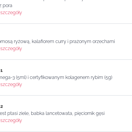
z pora
szczegóły
omosą ryżową, kalafiorem curry i prażonym orzechami
szczegóły
 1
mega-3 (5ml) i certyfikowanym kolagenem rybim (5g)
szczegóły
 2
est ptasi ziele, babka lancetowata, pięciornik gęsi
szczegóły