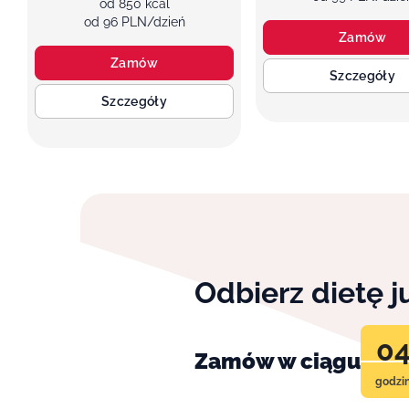
od 850 kcal
od 96 PLN/dzień
Zamów
Zamów
Szczegóły
Szczegóły
Odbierz dietę 
0
Zamów w ciągu
godzi