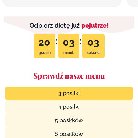
Odbierz dietę już
pojutrze!
:
:
20
03
02
godzin
minut
sekund
Sprawdź nasze menu
3 posiłki
4 posiłki
5 posiłków
6 posiłków