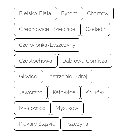
Bielsko-Biała
Bytom
Chorzów
Czechowice-Dziedzice
Czeladź
Czerwionka-Leszczyny
Częstochowa
Dąbrowa Górnicza
Gliwice
Jastrzębie-Zdrój
Jaworzno
Katowice
Knurów
Mysłowice
Myszków
Piekary Śląskie
Pszczyna