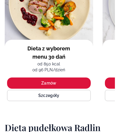
Dieta z wyborem
menu 30 dań
śró
od 850 kcal
od 96 PLN/dzień
o
Zamów
Szczegóły
Dieta pudełkowa Radlin