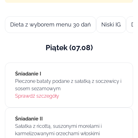
Dieta z wyborem menu 30 dań
Niski IG
Di
Piątek (07.08)
Śniadanie I
Pieczone bataty podane z sałatką z soczewicy i
sosem sezamowym
Sprawdź szczegóły
Śniadanie II
Sałatka z ricottą, suszonymi morelami i
karmelizowanymi orzechami włoskimi