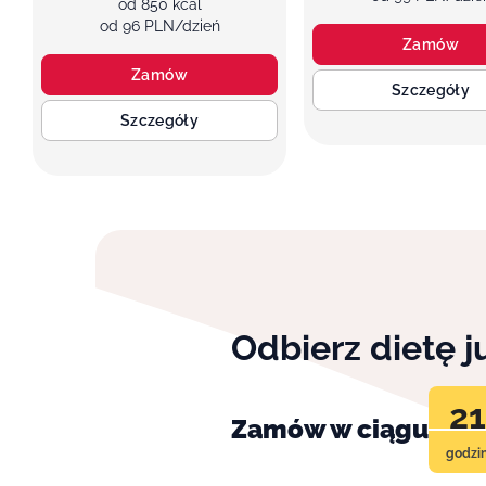
od 850 kcal
od 96 PLN/dzień
Zamów
Zamów
Szczegóły
Szczegóły
Odbierz dietę 
21
Zamów w ciągu
godzi