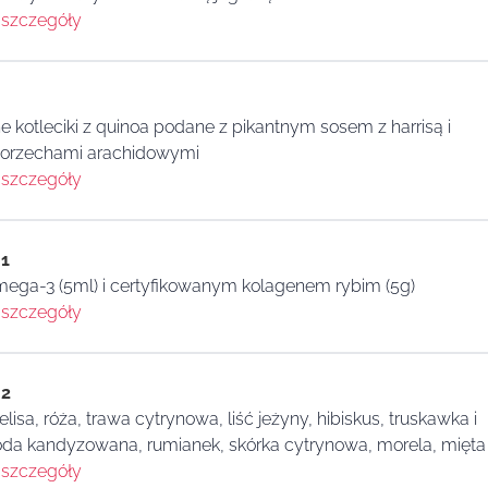
szczegóły
kotleciki z quinoa podane z pikantnym sosem z harrisą i
z orzechami arachidowymi
szczegóły
 1
mega-3 (5ml) i certyfikowanym kolagenem rybim (5g)
szczegóły
 2
lisa, róża, trawa cytrynowa, liść jeżyny, hibiskus, truskawka i
goda kandyzowana, rumianek, skórka cytrynowa, morela, mięta
szczegóły