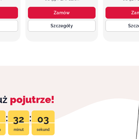
Zamów
Za
Szczegóły
Szcz
już
pojutrze!
:
:
32
01
n
minut
sekund