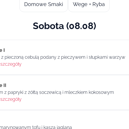
Domowe Smaki
Wege + Ryba
Sobota (08.08)
e I
 pieczoną cebulą podany z pieczywem i słupkami warzyw
szczegóły
 II
m z papryki z żółtą soczewicą i mleczkiem kokosowym
szczegóły
 marynowanym tofu i kaszą jaglaną