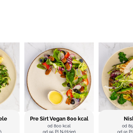
ele
Pre Sirt Vegan 800 kcal
Nis
od 800 kcal
od 85
ń
od 95 PLN/dzień
od 91 P