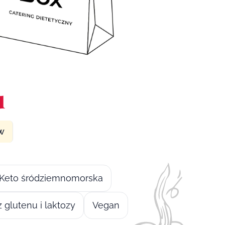
u
ów
Keto śródziemnomorska
 glutenu i laktozy
Vegan