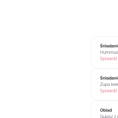
Śniadani
Hummus z
Sprawdź 
Śniadanie
Zupa kre
Sprawdź 
Obiad
Gulasz z