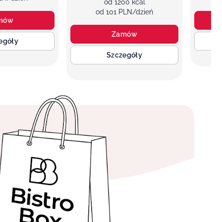
od 1200 kcal
od 101 PLN/dzień
mów
Zamów
egóły
Szczegóły