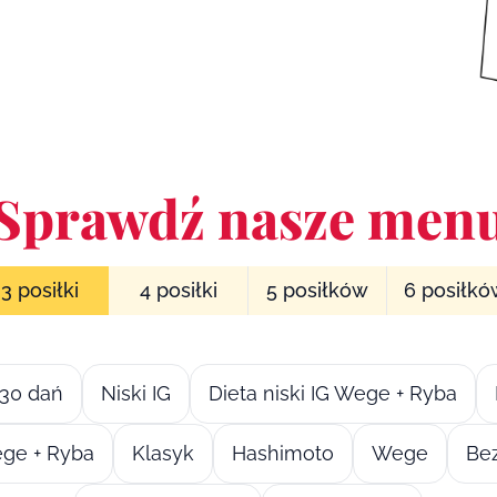
Sprawdź nasze men
3 posiłki
4 posiłki
5 posiłków
6 posiłk
30 dań
Niski IG
Dieta niski IG Wege + Ryba
ge + Ryba
Klasyk
Hashimoto
Wege
Bez