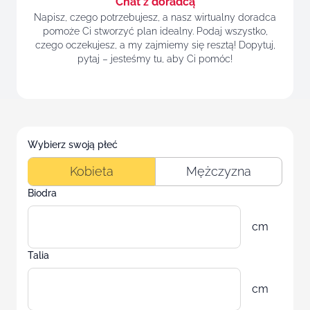
Chat z doradcą
Napisz, czego potrzebujesz, a nasz wirtualny doradca
pomoże Ci stworzyć plan idealny. Podaj wszystko,
czego oczekujesz, a my zajmiemy się resztą! Dopytuj,
pytaj – jesteśmy tu, aby Ci pomóc!
Wybierz swoją płeć
Kobieta
Kobieta
Mężczyzna
Biodra
cm
Talia
cm