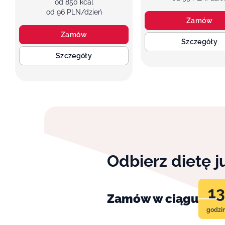
od 850 kcal
od 96 PLN/dzień
Zamów
Zamów
Szczegóły
Szczegóły
Odbierz dietę 
13
Zamów w ciągu
godzi