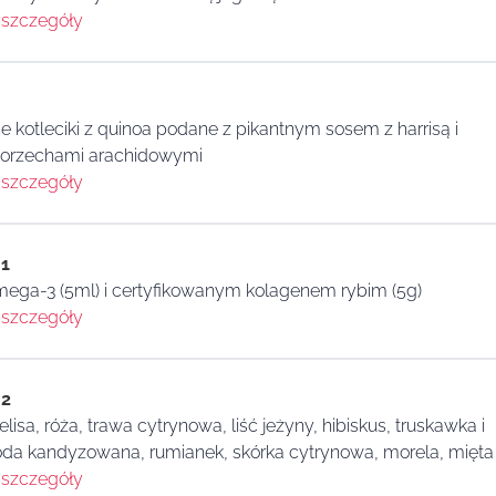
szczegóły
kotleciki z quinoa podane z pikantnym sosem z harrisą i
z orzechami arachidowymi
szczegóły
 1
mega-3 (5ml) i certyfikowanym kolagenem rybim (5g)
szczegóły
 2
lisa, róża, trawa cytrynowa, liść jeżyny, hibiskus, truskawka i
goda kandyzowana, rumianek, skórka cytrynowa, morela, mięta
szczegóły