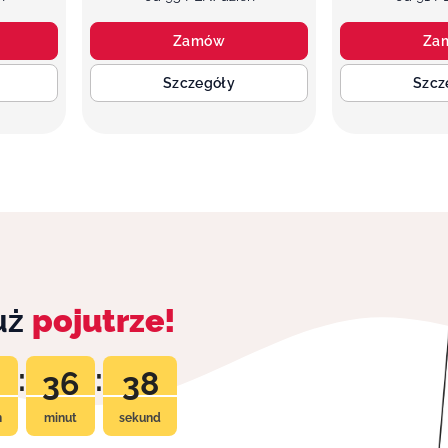
Zamów
Za
Szczegóły
Szcz
już
pojutrze!
:
:
36
37
n
minut
sekund