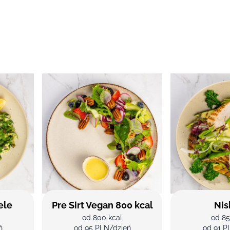
ele
Pre Sirt Vegan 800 kcal
Nis
od 800 kcal
od 85
ń
od 95 PLN/dzień
od 91 P