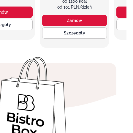
od 1200 kcal
od 101 PLN/dzień
mów
Zamów
egóły
Szczegóły