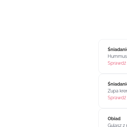
Śniadani
Hummus z
Sprawdź 
Śniadanie
Zupa kre
Sprawdź 
Obiad
Gulasz z