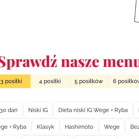
Sprawdź nasze men
3 posiłki
4 posiłki
5 posiłków
6 posiłk
30 dań
Niski IG
Dieta niski IG Wege + Ryba
ge + Ryba
Klasyk
Hashimoto
Wege
Bez