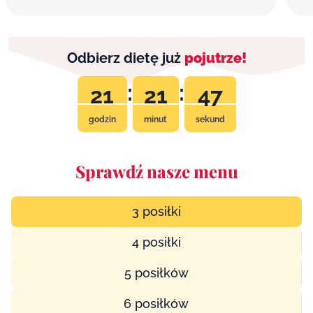
Odbierz dietę już
pojutrze!
:
:
21
21
46
godzin
minut
sekund
Sprawdź nasze menu
3 posiłki
4 posiłki
5 posiłków
6 posiłków