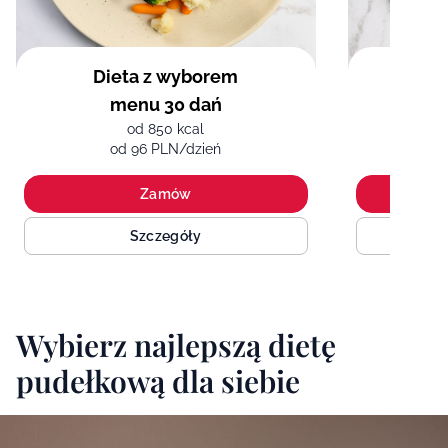
Dieta z wyborem
menu 30 dań
śró
od 850 kcal
od 96 PLN/dzień
o
Zamów
Szczegóły
Wybierz najlepszą dietę
pudełkową dla siebie