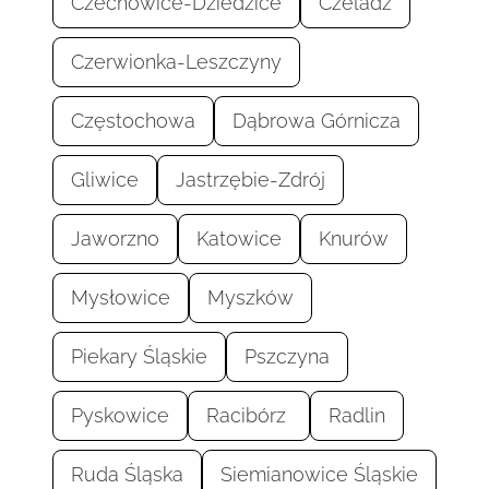
Czechowice-Dziedzice
Czeladź
Czerwionka-Leszczyny
Częstochowa
Dąbrowa Górnicza
Gliwice
Jastrzębie-Zdrój
Jaworzno
Katowice
Knurów
Mysłowice
Myszków
Piekary Śląskie
Pszczyna
Pyskowice
Racibórz
Radlin
Ruda Śląska
Siemianowice Śląskie