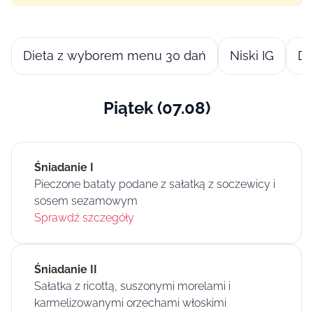
Dieta z wyborem menu 30 dań
Niski IG
Di
Piątek (07.08)
Śniadanie I
Pieczone bataty podane z sałatką z soczewicy i
sosem sezamowym
Sprawdź szczegóły
Śniadanie II
Sałatka z ricottą, suszonymi morelami i
karmelizowanymi orzechami włoskimi