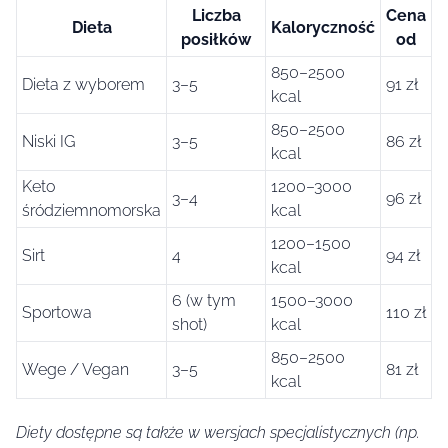
Liczba
Cena
Dieta
Kaloryczność
posiłków
od
850–2500
Dieta z wyborem
3–5
91 zł
kcal
850–2500
Niski IG
3–5
86 zł
kcal
Keto
1200–3000
3–4
96 zł
śródziemnomorska
kcal
1200–1500
Sirt
4
94 zł
kcal
6 (w tym
1500–3000
Sportowa
110 zł
shot)
kcal
850–2500
Wege / Vegan
3–5
81 zł
kcal
Diety dostępne są także w wersjach specjalistycznych (np.