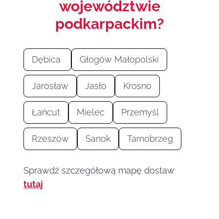
województwie
podkarpackim?
Dębica
Głogów Małopolski
Jarosław
Jasło
Krosno
Łańcut
Mielec
Przemyśl
Rzeszów
Sanok
Tarnobrzeg
Sprawdź szczegółową mapę dostaw
tutaj