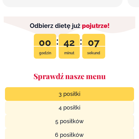
Odbierz dietę już
pojutrze!
:
:
00
42
05
godzin
minut
sekund
Sprawdź nasze menu
3 posiłki
4 posiłki
5 posiłków
6 posiłków