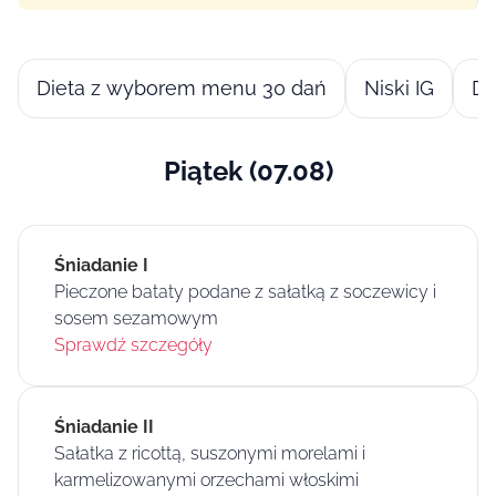
Dieta z wyborem menu 30 dań
Niski IG
Di
Piątek (07.08)
Śniadanie I
Pieczone bataty podane z sałatką z soczewicy i
sosem sezamowym
Sprawdź szczegóły
Śniadanie II
Sałatka z ricottą, suszonymi morelami i
karmelizowanymi orzechami włoskimi