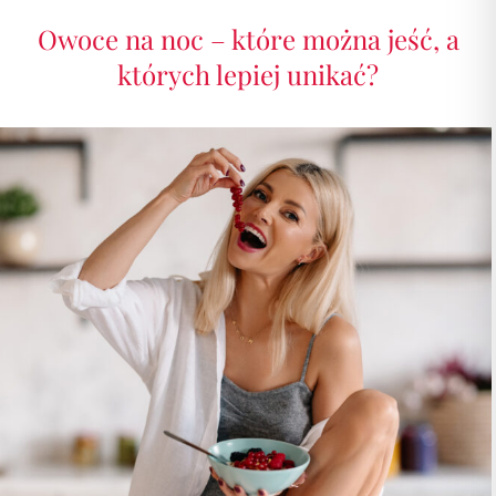
Owoce na noc – które można jeść, a
których lepiej unikać?