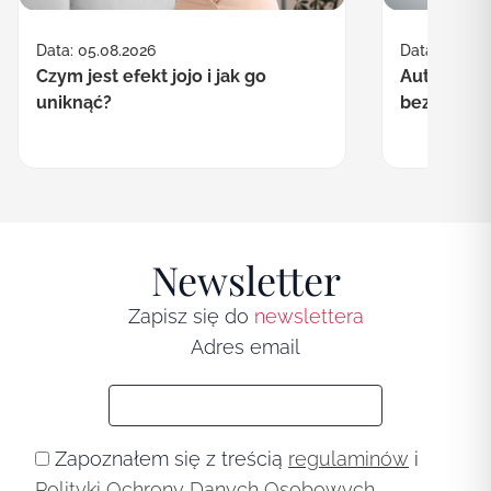
Data: 30.07.
Data: 05.08.2026
Autofagia co
Czym jest efekt jojo i jak go
bezpieczn
uniknąć?
Newsletter
Zapisz się do
newslettera
Adres email
Zapoznałem się z treścią
regulaminów
i
Polityki Ochrony Danych Osobowych