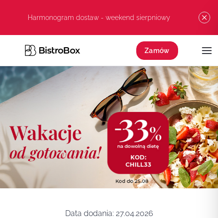
Przejdź do treści
Harmonogram dostaw - weekend sierpniowy
Zamów
Data dodania:
27.04.2026