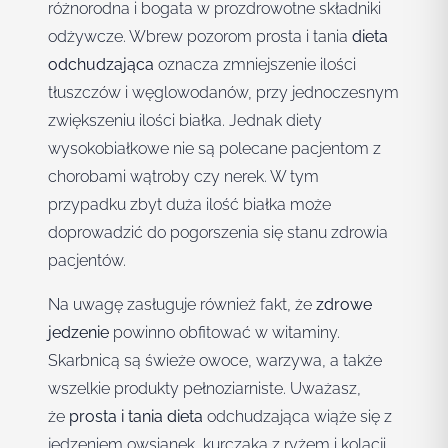
różnorodna i bogata w prozdrowotne składniki
odżywcze. Wbrew pozorom prosta i tania
dieta
odchudzająca
oznacza zmniejszenie ilości
tłuszczów i węglowodanów, przy jednoczesnym
zwiększeniu ilości białka. Jednak diety
wysokobiałkowe nie są polecane pacjentom z
chorobami wątroby czy nerek. W tym
przypadku zbyt duża ilość białka może
doprowadzić do pogorszenia się stanu zdrowia
pacjentów.
Na uwagę zasługuje również fakt, że
zdrowe
jedzenie
powinno obfitować w witaminy.
Skarbnicą są świeże owoce, warzywa, a także
wszelkie produkty pełnoziarniste. Uważasz,
że
prosta i tania dieta
odchudzająca wiąże się z
jedzeniem owsianek, kurczaka z ryżem i kolacji,