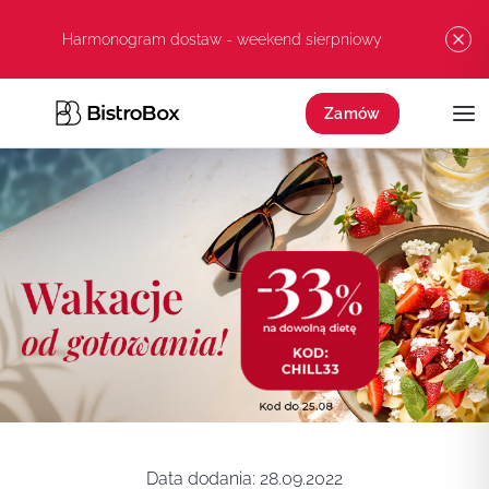
Przejdź do treści
Harmonogram dostaw - weekend sierpniowy
Zamów
Data dodania:
28.09.2022