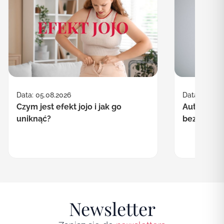
Data: 30.07.
Data: 05.08.2026
Autofagia co
Czym jest efekt jojo i jak go
bezpieczn
uniknąć?
Newsletter