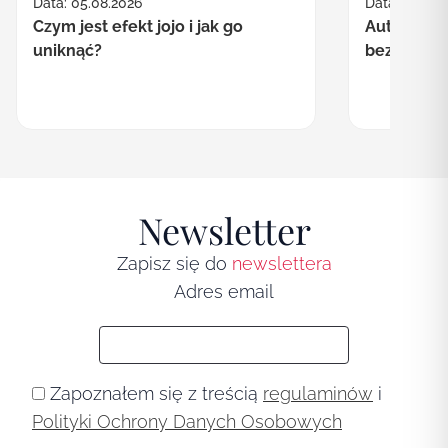
Data: 30.07.
Data: 05.08.2026
Autofagia co
Czym jest efekt jojo i jak go
bezpieczn
uniknąć?
Newsletter
Zapisz się do
newslettera
Adres email
Zapoznałem się z treścią
regulaminów
i
Polityki Ochrony Danych Osobowych