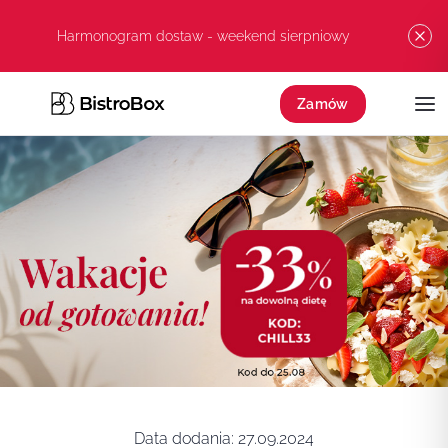
Przejdź do treści
Harmonogram dostaw - weekend sierpniowy
Zamów
Data dodania:
27.09.2024