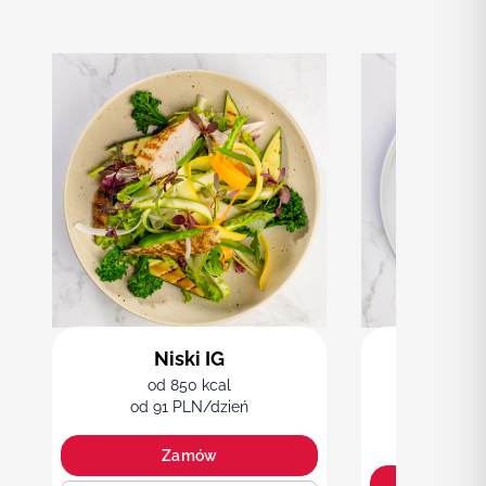
Niski IG
od 850 kcal
śródz
od 91 PLN/dzień
od 1
od 101
Zamów