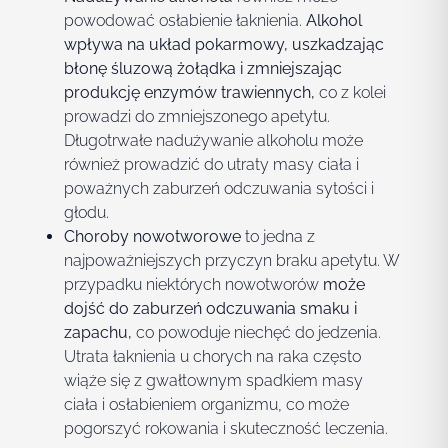
powodować osłabienie łaknienia.
Alkohol
wpływa na układ pokarmowy, uszkadzając
błonę śluzową żołądka i zmniejszając
produkcję enzymów trawiennych,
co z kolei
prowadzi do zmniejszonego apetytu.
Długotrwałe nadużywanie alkoholu może
również prowadzić do utraty masy ciała i
poważnych zaburzeń odczuwania sytości i
głodu.
Choroby nowotworowe
to jedna z
najpoważniejszych przyczyn braku apetytu. W
przypadku niektórych nowotworów
może
dojść do zaburzeń odczuwania smaku i
zapachu,
co powoduje niechęć do jedzenia.
Utrata łaknienia u chorych na raka często
wiąże się z gwałtownym spadkiem masy
ciała i osłabieniem organizmu, co może
pogorszyć rokowania i skuteczność leczenia.