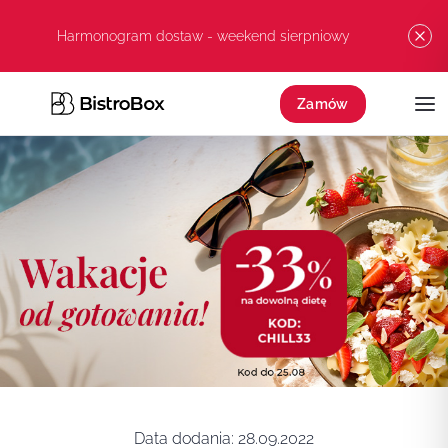
Przejdź do treści
Harmonogram dostaw - weekend sierpniowy
Zamów
Data dodania:
28.09.2022