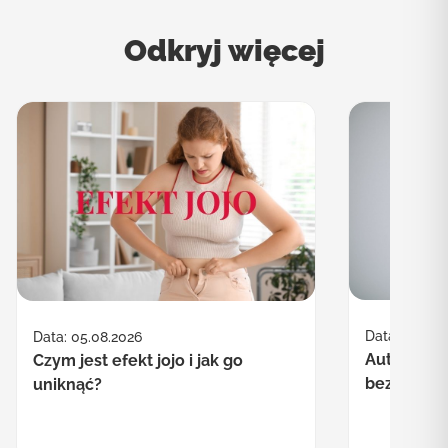
Odkryj więcej
Data: 30.07.
Data: 05.08.2026
Autofagia co
Czym jest efekt jojo i jak go
bezpieczn
uniknąć?