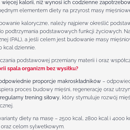
więcej kalorii, niż wynosi ich codzienne zapotrzeb
zbędnym elementem diety na przyrost masy mięśniowe
bowanie kaloryczne, należy najpierw określić podsta
ch do podtrzymania podstawowych funkcji życiowych. N
znej (PAL), a jeśli celem jest budowanie masy mięśni
kcal dziennie.
iczania podstawowej przemiany materii i oraz współcz
lorii spala organizm bez wysiłku?
odpowiednie proporcje makroskładników
– odpowiedn
iera proces budowy mięśni, regenerację oraz utrzy
regularny trening siłowy
, który stymuluje rozwój mię
cznej.
rianty diety na masę – 2500 kcal, 2800 kcal i 4000 k
 oraz celom sylwetkowym.