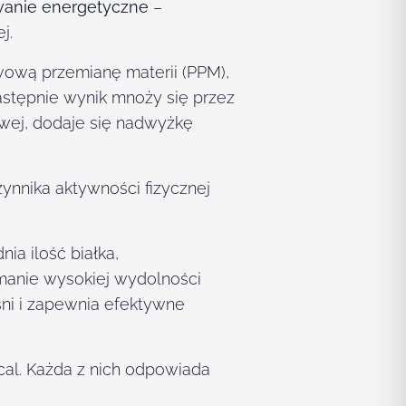
owanie energetyczne
–
j.
wową przemianę materii (PPM),
astępnie wynik mnoży się przez
owej, dodaje się nadwyżkę
ynnika aktywności fizycznej
ia ilość białka,
manie wysokiej wydolności
śni i zapewnia efektywne
cal. Każda z nich odpowiada