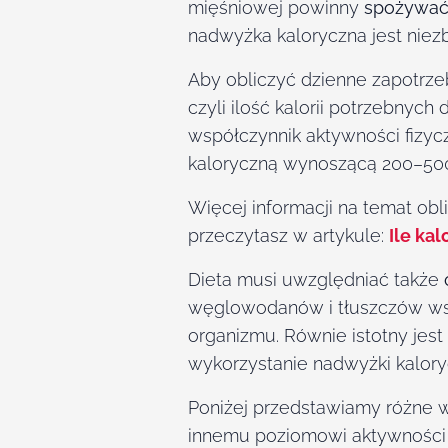
mięśniowej powinny
spożywać 
nadwyżka kaloryczna jest nie
Aby obliczyć dzienne zapotrze
czyli ilość kalorii potrzebny
współczynnik aktywności fizyc
kaloryczną wynoszącą 200–500 
Więcej informacji na temat obl
przeczytasz w artykule:
Ile ka
Dieta musi uwzględniać także
węglowodanów i tłuszczów wsp
organizmu. Równie istotny jest
wykorzystanie nadwyżki kalory
Poniżej przedstawiamy różne wa
innemu poziomowi aktywności