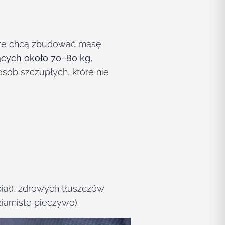
tóre chcą zbudować masę
ących około 70–80 kg,
sób szczupłych, które nie
abiał), zdrowych tłuszczów
iarniste pieczywo).