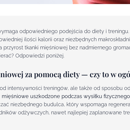
aga odpowiedniego podejścia do diety i treningu. To
wiedniej ilości kalorii oraz niezbędnych makroskładn
przyrost tkanki mięśniowej bez nadmiernego gromadze
ierać? Odpowiedzi poniżej.
iowej za pomocą diety — czy to w og
 od intensywności treningów, ale także od sposobu od
 mięśniowe uszkodzone podczas wysiłku fizycznego
zać niezbędnego budulca, który wspomaga regeneracj
składników odżywczych, nawet najlepiej zaplanowane tr