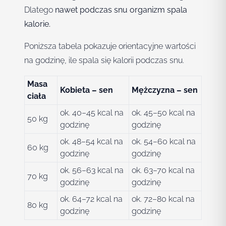
Dlatego
nawet podczas snu organizm spala
kalorie.
Poniższa tabela pokazuje orientacyjne wartości
na godzinę, ile spala się kalorii podczas snu.
Masa
Kobieta – sen
Mężczyzna – sen
ciała
ok. 40–45 kcal na
ok. 45–50 kcal na
50 kg
godzinę
godzinę
ok. 48–54 kcal na
ok. 54–60 kcal na
60 kg
godzinę
godzinę
ok. 56–63 kcal na
ok. 63–70 kcal na
70 kg
godzinę
godzinę
ok. 64–72 kcal na
ok. 72–80 kcal na
80 kg
godzinę
godzinę