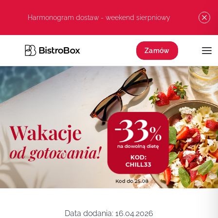
Przejdź do treści
Harmonogram dostaw - weekend sierpniowy
Zamów
Data dodania:
16.04.2026