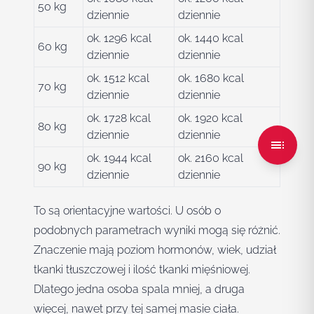
50 kg
dziennie
dziennie
ok. 1296 kcal
ok. 1440 kcal
60 kg
dziennie
dziennie
ok. 1512 kcal
ok. 1680 kcal
70 kg
dziennie
dziennie
ok. 1728 kcal
ok. 1920 kcal
80 kg
dziennie
dziennie
ok. 1944 kcal
ok. 2160 kcal
90 kg
dziennie
dziennie
To są orientacyjne wartości. U osób o
podobnych parametrach wyniki mogą się różnić.
Znaczenie mają poziom hormonów, wiek, udział
tkanki tłuszczowej i ilość tkanki mięśniowej.
Dlatego jedna osoba spala mniej, a druga
więcej, nawet przy tej samej masie ciała.