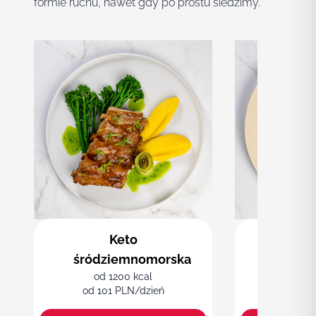
formie ruchu, nawet gdy po prostu siedzimy.
Keto
Sirt
śródziemnomorska
A
od 1200 kcal
od 1
od 101 PLN/dzień
od 99