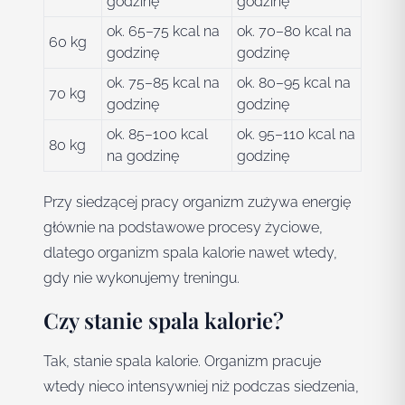
godzinę
godzinę
ok. 65–75 kcal na
ok. 70–80 kcal na
60 kg
godzinę
godzinę
ok. 75–85 kcal na
ok. 80–95 kcal na
70 kg
godzinę
godzinę
ok. 85–100 kcal
ok. 95–110 kcal na
80 kg
na godzinę
godzinę
Przy siedzącej pracy organizm zużywa energię
głównie na podstawowe procesy życiowe,
dlatego organizm spala kalorie nawet wtedy,
gdy nie wykonujemy treningu.
Czy stanie spala kalorie?
Tak, stanie spala kalorie. Organizm pracuje
wtedy nieco intensywniej niż podczas siedzenia,