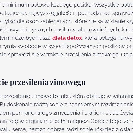
wić minimum połowę każdego posiłku. Wszystkie potr
ekologiczne, najwyższej jakości i pochodzą od spraw
e tylko dla osób zabieganych, które nie są w stanie
ciowych i pysznych posiłków, ale również tych, którz
adem może być nasza
dieta detox
, która polega na w
rzymią swobodę w kwestii spożywanych posiłków pr
ale sprawdzi się w trakcie przesilenia zimowego. Ob
kcie przesilenia zimowego
 przesilenie zimowe to taka, która obfituje w witamin
B1 doskonale radzą sobie z nadmiernym rozdrażnienie
ciem permanentnego zmęczenia i brakiem sił do życi
mią rolę w organizmie pełni magnez. Oprócz tego, że
wału serca, bardzo dobrze radzi sobie również z osłabi