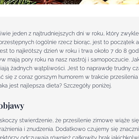
wie jeden z najtrudniejszych dni w roku, który zwykle
przestępnych (ogólnie rzecz biorąc, jest to początek 
st to najkrótszy dzień w roku i trwa około 7 do 8 god
yw mają pory roku na nasz nastrój i samopoczucie. Ja
ą żadnych wątpliwości. Jest to naprawdę trudny czas.
ć się z coraz gorszym humorem w trakcie przesilenia
aka jest najlepsza dieta? Szczegóły poniżej.
 objawy
skoczy stwierdzenie, że przesilenie zimowe wiąże s
ażnienia i znudzenia. Dodatkowo czujemy się znacznie
niektórzy odczuwają również całkowity brak jakichkolw