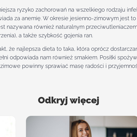
jsza ryzyko zachorowań na wszelkiego rodzaju infekc
iada za anemię. W okresie jesienno-zimowym jest to
 jest nazywana również naturalnym przeciwutleniaczem
zenia), a także szybkość gojenia ran.
t, że najlepsza dieta to taka, która oprócz dostarc
ełni odpowiada nam również smakiem. Posiłki spożyw
e zimowe powinny sprawiać masę radości i przyjemnoś
Odkryj więcej