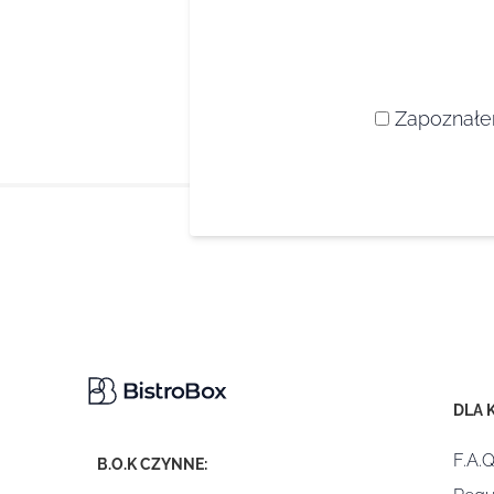
Zapoznałem
DLA 
F.A.Q
B.O.K CZYNNE: