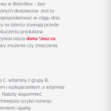
awy w BistroBox – bez
dzonych dostawców. Jest to
 wygospodarować w ciągu dnia
y na talerzu stawiają przede
ykluczeniu produktów
zynosi nasza
dieta “Jesz co
jawy znużenia czy zmęczenia
ę C, witaminy z grupy B,
m i rozkojarzeniem, a witamina
a. Należy wspomnieć
 zmniejsza ryzyko rozwoju
eniem i apatią.