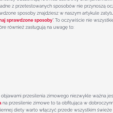
żadne z przetestowanych sposobów nie przynoszą oc
awdzone sposoby znajdziesz w naszym artykule zatyt
naj sprawdzone sposoby
”. To oczywiście nie wszystki
óre również zasługują na uwagę to:
objawami przesilenia zimowego niezwykle ważna jest
a
na przesilenie zimowe to ta obfitująca w dobroczynn
iennej diety warto włączyć przede wszystkim świeże