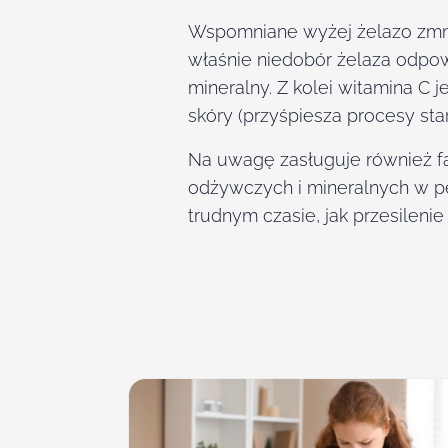
Wspomniane wyżej żelazo zmnie
właśnie niedobór żelaza odpow
mineralny. Z kolei witamina C
skóry (przyśpiesza procesy star
Na uwagę zasługuje również fak
odżywczych i mineralnych w p
trudnym czasie, jak przesileni