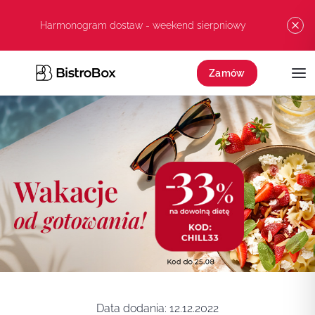
Przejdź do treści
Harmonogram dostaw - weekend sierpniowy
Zamów
Data dodania:
12.12.2022