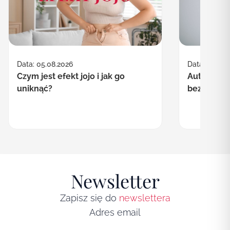
Data: 30.07.
Data: 05.08.2026
Autofagia co
Czym jest efekt jojo i jak go
bezpieczn
uniknąć?
Newsletter
Zapisz się do
newslettera
Adres email