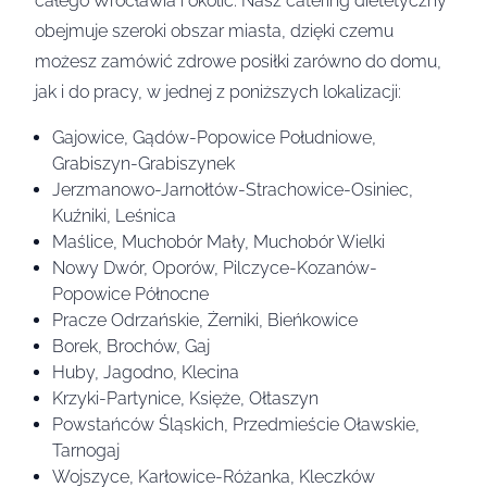
całego Wrocławia i okolic. Nasz catering dietetyczny
obejmuje szeroki obszar miasta, dzięki czemu
możesz zamówić zdrowe posiłki zarówno do domu,
jak i do pracy, w jednej z poniższych lokalizacji:
Gajowice, Gądów-Popowice Południowe,
Grabiszyn-Grabiszynek
Jerzmanowo-Jarnołtów-Strachowice-Osiniec,
Kuźniki, Leśnica
Maślice, Muchobór Mały, Muchobór Wielki
Nowy Dwór, Oporów, Pilczyce-Kozanów-
Popowice Północne
Pracze Odrzańskie, Żerniki, Bieńkowice
Borek, Brochów, Gaj
Huby, Jagodno, Klecina
Krzyki-Partynice, Księże, Ołtaszyn
Powstańców Śląskich, Przedmieście Oławskie,
Tarnogaj
Wojszyce, Karłowice-Różanka, Kleczków