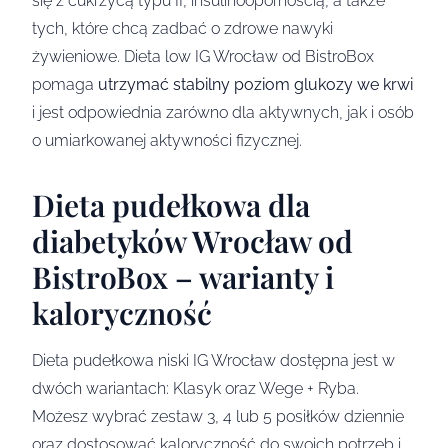
się z cukrzycą typu II, insulinoopornością, a także
tych, które chcą zadbać o zdrowe nawyki
żywieniowe. Dieta low IG Wrocław od BistroBox
pomaga
utrzymać stabilny poziom glukozy we krwi
i jest odpowiednia zarówno dla aktywnych, jak i osób
o umiarkowanej aktywności fizycznej.
Dieta pudełkowa dla
diabetyków Wrocław od
BistroBox – warianty i
kaloryczność
Dieta pudełkowa niski IG Wrocław dostępna jest w
dwóch wariantach: Klasyk oraz Wege + Ryba.
Możesz wybrać zestaw 3, 4 lub 5 posiłków dziennie
oraz dostosować kaloryczność do swoich potrzeb i