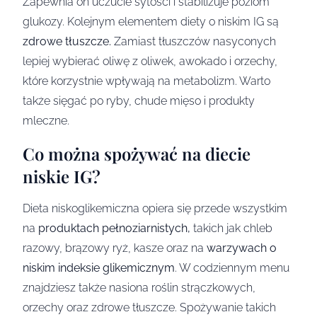
Zapewnia on uczucie sytości i stabilizuje poziom
glukozy. Kolejnym elementem diety o niskim IG są
zdrowe tłuszcze.
Zamiast tłuszczów nasyconych
lepiej wybierać oliwę z oliwek, awokado i orzechy,
które korzystnie wpływają na metabolizm. Warto
także sięgać po ryby, chude mięso i produkty
mleczne.
Co można spożywać na diecie
niskie IG?
Dieta niskoglikemiczna opiera się przede wszystkim
na
produktach pełnoziarnistych,
takich jak chleb
razowy, brązowy ryż, kasze oraz na
warzywach o
niskim indeksie glikemicznym
. W codziennym menu
znajdziesz także nasiona roślin strączkowych,
orzechy oraz zdrowe tłuszcze. Spożywanie takich