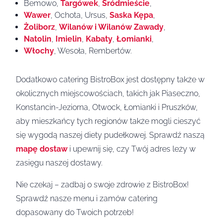
Bemowo,
Targówek
,
Śródmieście
,
Wawer
, Ochota, Ursus,
Saska Kępa
,
Żoliborz
,
Wilanów i Wilanów Zawady
,
Natolin
,
Imielin
,
Kabaty
,
Łomianki
,
Włochy
, Wesoła, Rembertów.
Dodatkowo catering BistroBox jest dostępny także w
okolicznych miejscowościach, takich jak Piaseczno,
Konstancin-Jeziorna, Otwock, Łomianki i Pruszków,
aby mieszkańcy tych regionów także mogli cieszyć
się wygodą naszej diety pudełkowej. Sprawdź naszą
mapę dostaw
i upewnij się, czy Twój adres leży w
zasięgu naszej dostawy.
Nie czekaj – zadbaj o swoje zdrowie z BistroBox!
Sprawdź nasze menu i zamów catering
dopasowany do Twoich potrzeb!