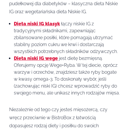
pudełkowej dla diabetyków – klasyczna dieta Niskie
IG oraz wegetariańska dieta Niskie IG.
Dieta niski IG klasyk
łączy niskie IG z
tradycyjnymi składnikami, zapewniając
zbilansowane posiłki, które pomagają utrzymać
stabilny poziom cukru we krwi i dostarczają
wszystkich potrzebnych składników odżywczych.
Dieta niski IG wege
jest dietę bezmięsną.
Oferujemy opcję Wege+Ryba. W tej diecie, oprócz
warzyw i orzechów, znajdziesz także ryby bogate
w kwasy omega-3. To doskonały wybór, jeśli
(zachowując niski IG) chcesz wprowadzić ryby do
swojego menu, ale unikasz innych rodzajów mięsa.
Niezależnie od tego czy jesteś mięsożercą, czy
wręcz przeciwnie w BistroBox z łatwością
dopasujesz rodzaj diety i posiłku do swoich