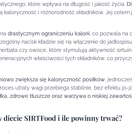
atycznego, które wpływa na długość i jakość życia.
Di
ą kaloryczność i różnorodność składników. Jej celem 
 na
drastycznym ograniczeniu kalorii,
co pozwala na o
czególny nacisk kładzie się na włączenie do jadłospis
herbata czy owoce, które stymulują aktywność sirtuin.
generacyjnych właściwości tych składników, co przyc
niowo zwiększa się kaloryczność posiłków
, jednocze
roces utraty wagi przebiega stabilnie, bez efektu jo-
łka
,
zdrowe tłuszcze oraz warzywa o niskiej zawart
w diecie SIRTFood i ile powinny trwać?