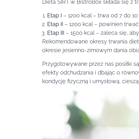
Dieta SIRT w BistroBox składa się z 
Etap I
– 1200 kcal – trwa od 7 do 10
Etap II
– 1200 kcal – powinien trwać 
Etap III
– 1500 kcal – zaleca się, ab
Rekomendowane okresy trwania diety
okresie jesienno-zimowym dania obi
Przygotowywane przez nas posiłki są
efekty odchudzania i dbając o równ
kondycję fizyczną i umysłową, cieszą