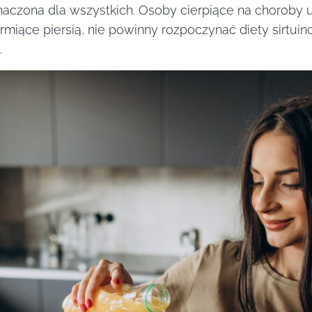
znaczona dla wszystkich. Osoby cierpiące na chorob
miące piersią, nie powinny rozpoczynać diety sirtui
.