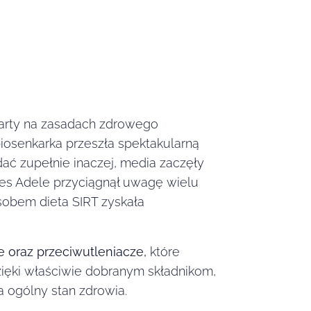
party na zasadach zdrowego
piosenkarka przeszła spektakularną
dać zupełnie inaczej, media zaczęły
kces Adele przyciągnął uwagę wielu
sobem dieta SIRT zyskała
 oraz przeciwutleniacze,
które
zięki właściwie dobranym składnikom,
a ogólny stan zdrowia.