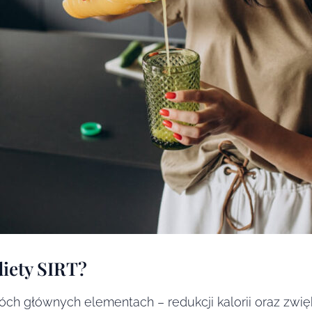
diety SIRT?
wóch głównych elementach – redukcji kalorii oraz zw