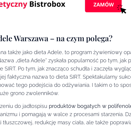
dele Warszawa – na czym polega?
na także jako dieta Adele, to program żywieniowy o
Nazwa „dieta Adele” zyskała popularność po tym, jak 
 SIRT. Po tym, jak znacząco schudła i zaczęła wyglą
jej faktyczna nazwa to dieta SIRT. Spektakularny su
bować tego podejścia do odżywiania. I takim o to spo
duże grono zwolenników.
czeniu do jadłospisu
produktów bogatych w polifenole
anizmu i pomagają w walce z procesami starzenia. D
ki tłuszczowej, redukcję masy ciała, ale także poprawi