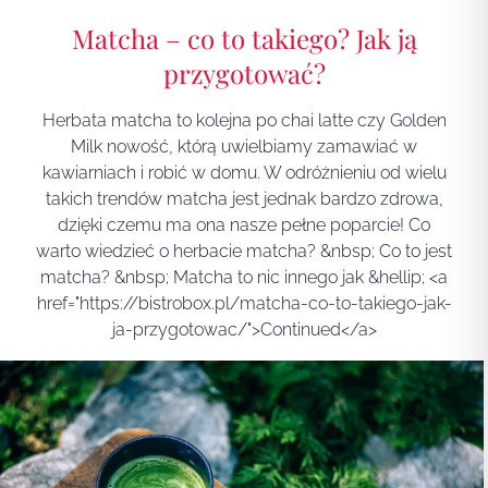
Matcha – co to takiego? Jak ją
przygotować?
Herbata matcha to kolejna po chai latte czy Golden
Milk nowość, którą uwielbiamy zamawiać w
kawiarniach i robić w domu. W odróżnieniu od wielu
takich trendów matcha jest jednak bardzo zdrowa,
dzięki czemu ma ona nasze pełne poparcie! Co
warto wiedzieć o herbacie matcha? &nbsp; Co to jest
matcha? &nbsp; Matcha to nic innego jak &hellip; <a
href="https://bistrobox.pl/matcha-co-to-takiego-jak-
ja-przygotowac/">Continued</a>