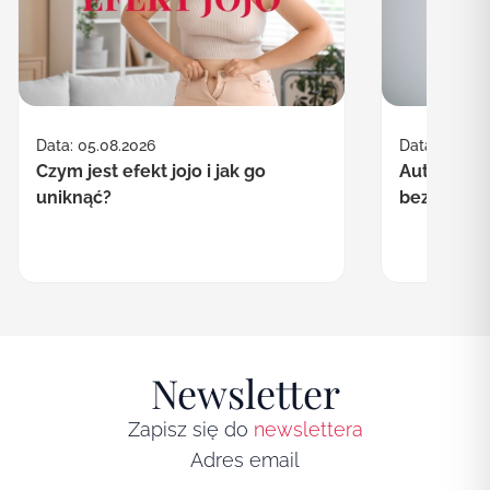
Data: 30.07.
Data: 05.08.2026
Autofagia co
Czym jest efekt jojo i jak go
bezpieczn
uniknąć?
Newsletter
Zapisz się do
newslettera
Adres email