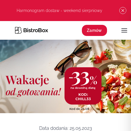
Przejdź do treści
Harmonogram dostaw - weekend sierpniowy
Zamów
Data dodania:
25.05.2023