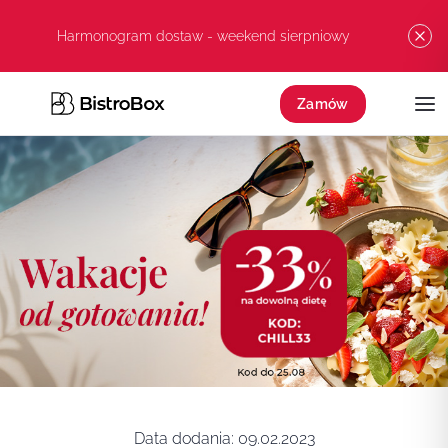
Przejdź do treści
Harmonogram dostaw - weekend sierpniowy
Zamów
Data dodania:
09.02.2023