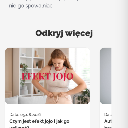
nie go spowalniać.
Odkryj więcej
Data: 30.07.
Data: 05.08.2026
Autofagia co
Czym jest efekt jojo i jak go