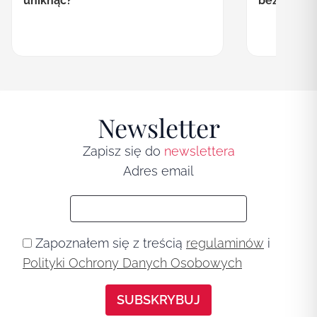
bezpieczn
uniknąć?
Newsletter
Zapisz się do
newslettera
Adres email
Zapoznałem się z treścią
regulaminów
i
Polityki Ochrony Danych Osobowych